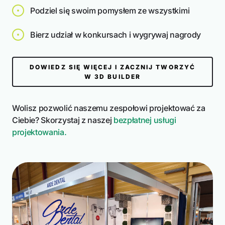
Podziel się swoim pomysłem ze wszystkimi
18 Projekty
Bierz udział w konkursach i wygrywaj nagrody
DOWIEDZ SIĘ WIĘCEJ I ZACZNIJ TWORZYĆ
Przekształć przestrzeń publiczną za
W 3D BUILDER
pomocą modułowej elegancji
Wolisz pozwolić naszemu zespołowi projektować za
Ciebie? Skorzystaj z naszej
bezpłatnej usługi
projektowania.
5 Projekty