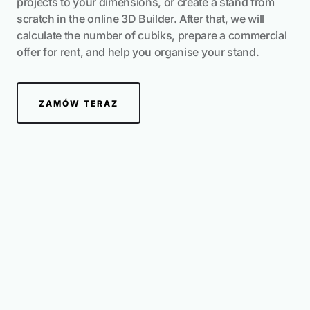
projects to your dimensions, or create a stand from
Pomysły na modułowe donice i zieleń
scratch in the online 3D Builder. After that, we will
stworzone przez użytkowników
calculate the number of cubiks, prepare a commercial
offer for rent, and help you organise your stand.
ZAMÓW TERAZ
17 Projekty
Prace naszych użytkowników